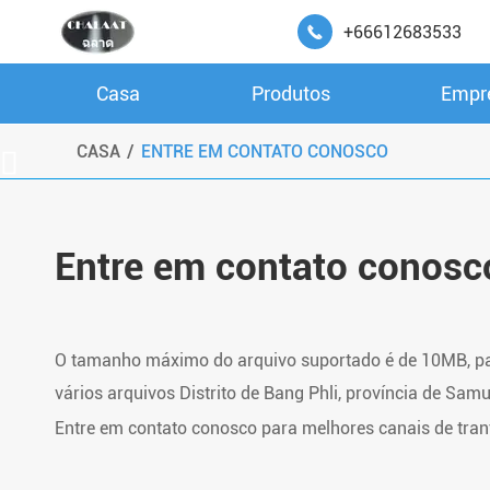
+66612683533

Casa
Produtos
Empr
Driver de LED para iluminação de espelho
CASA
ENTRE EM CONTATO CONOSCO

Entre em contato conosc
O tamanho máximo do arquivo suportado é de 10MB, p
vários arquivos Distrito de Bang Phli, província de Samu
Entre em contato conosco para melhores canais de tranf