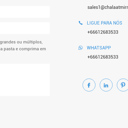
sales1@chalaatmir
LIGUE PARA NÓS

+66612683533
 grandes ou múltiplos,
WHATSAPP

a pasta e comprima em
.
+66612683533


