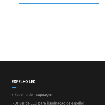
ESPELHO LED
>
Espelho de maquiagem
>
Driver de LED para iluminação de espelho