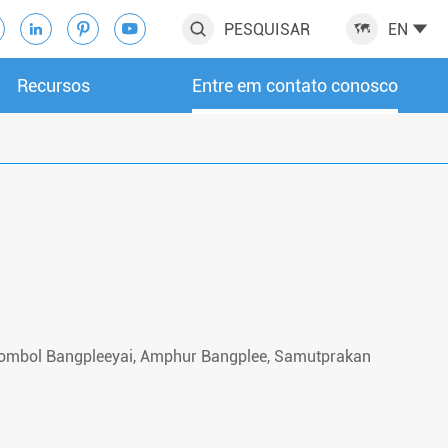
PESQUISAR
EN






Recursos
Entre em contato conosco
ombol Bangpleeyai, Amphur Bangplee, Samutprakan