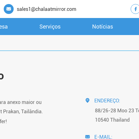
sales1@chalaatmirror.com


esa
Serviços
Notícias
MOTORISTA DE LED PERSONALIZADO
o
ENDEREÇO:

ara anexo maior ou
88/26-28 Moo 23 T
t Prakan, Tailândia.
10540 Thailand
er!
E-MAIL:
