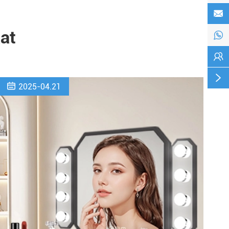

aat




2025-04.21