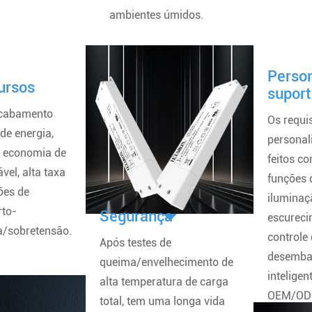
ambientes úmidos.
Person
ursos
supor
 acabamento
Os requi
 de energia,
personal
, economia de
feitos c
vel, alta taxa
funções 
ões de
iluminaçã
rto-
Segurança
escureci
a/sobretensão.
controle
Após testes de
desemba
queima/envelhecimento de
inteligen
alta temperatura de carga
OEM/ODM
total, tem uma longa vida