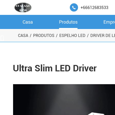
+66612683533

Casa
Produtos
Empr
Driver de LED para iluminação de espelho
CASA
PRODUTOS
ESPELHO LED
DRIVER DE 

Ultra Slim LED Driver