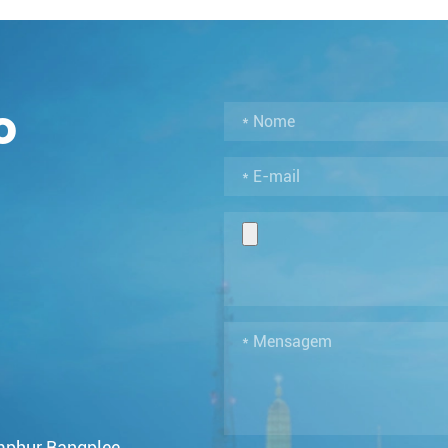
o
mphur Bangplee,