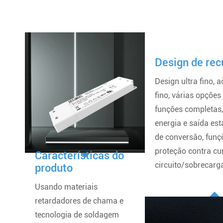
Design de rec
Design ultra fino,
fino, várias opções
funções completas
energia e saída está
de conversão, funç
proteção contra cu
Características do
circuito/sobrecarg
produto
Usando materiais
retardadores de chama e
tecnologia de soldagem