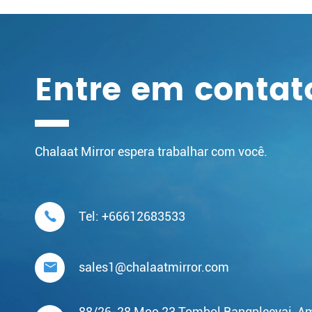
Entre em contat
Chalaat Mirror espera trabalhar com você.

Tel:
+66612683533

sales1@chalaatmirror.com
88/26-28 Moo 23 Tombol Bangpleeyai, A