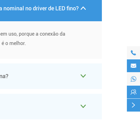
 nominal no driver de LED fino?

 em uso, porque a conexão da
 é o melhor.


ina?




