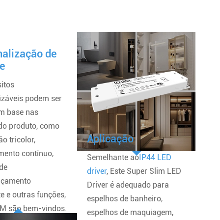
alização de
te
sitos
izáveis podem ser
om base nas
do produto, como
Aplicação
o tricolor,
mento contínuo,
Semelhante ao
IP44 LED
 de
driver
, Este Super Slim LED
çamento
Driver é adequado para
te e outras funções,
espelhos de banheiro,
 são bem-vindos.
espelhos de maquiagem,