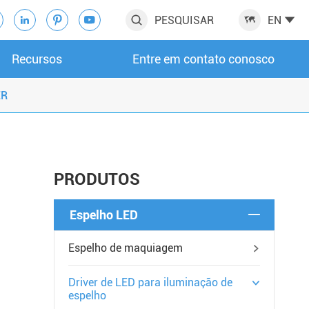
PESQUISAR
EN






Recursos
Entre em contato conosco
ER
PRODUTOS
Espelho LED

Espelho de maquiagem

Driver de LED para iluminação de

espelho