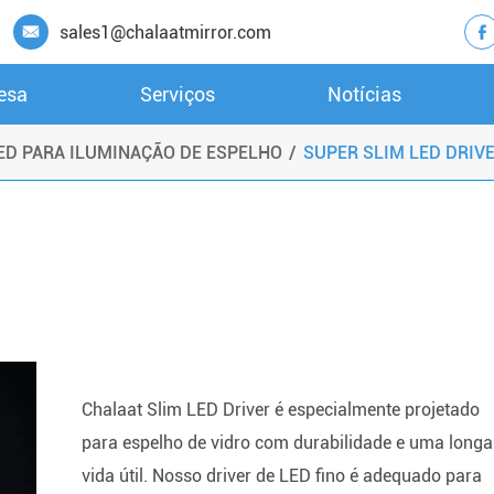
sales1@chalaatmirror.com


esa
Serviços
Notícias
MOTORISTA DE LED PERSONALIZADO
LED PARA ILUMINAÇÃO DE ESPELHO
SUPER SLIM LED DRIV
Chalaat Slim LED Driver é especialmente projetado
para espelho de vidro com durabilidade e uma longa
vida útil. Nosso driver de LED fino é adequado para